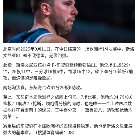
北京时间2025年9月11日，在今日结束的一场欧洲杯1/4决赛中，斯洛
文尼亚91-99不敌德国，无缘四强。
此役，斯洛文尼亚核心卢卡-东契奇延续超强输出。他全场出战32分
钟，25投11中，三分球16投5中，罚球15中12，砍下39分10篮板7助
攻，但遗憾的是难挽败局。
两场淘汰赛，东契奇合砍81分20板8助攻。
至此，东契奇本届欧洲杯之旅画上句号。7场比赛，他场均34.7分8.6
篮板7.1助攻2.7抢断，领跑得分榜的同时，也是唯一一个上述四项数
据均排在赛事前十的球员。其中得分第一，篮板第八，助攻和抢断均
为第二。
减重后的东契奇在本届欧洲杯的表现堪称稳定，他也是斯洛文尼亚最
强大的基本盘。（搜狐体育编辑：JS）