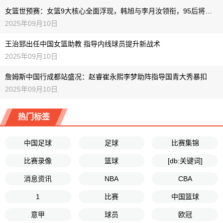
女篮世预赛：女篮9大核心全面浮现，韩旭与李月汝领衔，95后将肩负重任
2025年09月10日
王治郅出任中国女篮助教 指导内线球员提升新战术
2025年09月10日
詹姆斯中国行成都站盛况：赵睿崔永熙李梦助阵指导国青大秀暴扣
2025年09月10日
热门标签
中国足球
足球
比赛集锦
比赛录像
篮球
[db:关键词]
消息资讯
NBA
CBA
1
比赛
中国篮球
意甲
球员
欧冠