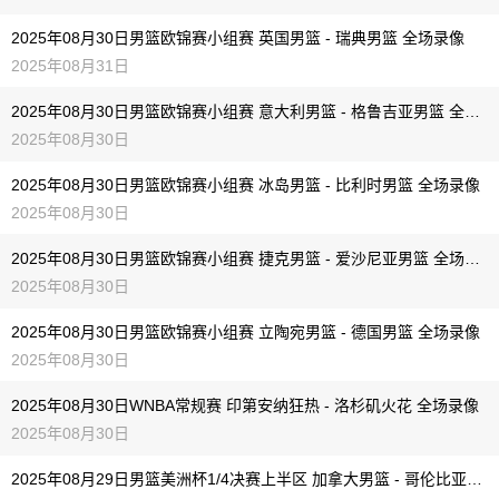
2025年08月30日男篮欧锦赛小组赛 英国男篮 - 瑞典男篮 全场录像
2025年08月31日
2025年08月30日男篮欧锦赛小组赛 意大利男篮 - 格鲁吉亚男篮 全场录像
2025年08月30日
2025年08月30日男篮欧锦赛小组赛 冰岛男篮 - 比利时男篮 全场录像
2025年08月30日
2025年08月30日男篮欧锦赛小组赛 捷克男篮 - 爱沙尼亚男篮 全场录像
2025年08月30日
2025年08月30日男篮欧锦赛小组赛 立陶宛男篮 - 德国男篮 全场录像
2025年08月30日
2025年08月30日WNBA常规赛 印第安纳狂热 - 洛杉矶火花 全场录像
2025年08月30日
2025年08月29日男篮美洲杯1/4决赛上半区 加拿大男篮 - 哥伦比亚男篮 全场录像