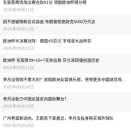
东契奇两场淘汰赛合砍81分 领跑欧洲杯得分榜
2025年09月11日
因不想被限制言论自由 布朗曾拒绝耐克5000万代言
2025年09月11日
欧洲杯半决赛对阵：德国VS芬兰 字母哥大战申京
2025年09月11日
欧洲杯:东契奇39+10+7无奈出局 芬兰进四强创造历史
2025年09月11日
李月汝悄悄干票大的？收购欧洲女篮俱乐部，将带更多中国球员闯出去
2025年09月10日
李月汝助力中国女篮走向国际舞台？
2025年09月10日
广州男篮新动向，王薪凯下家悬念，李月汝投身购买海外球队
2025年09月10日