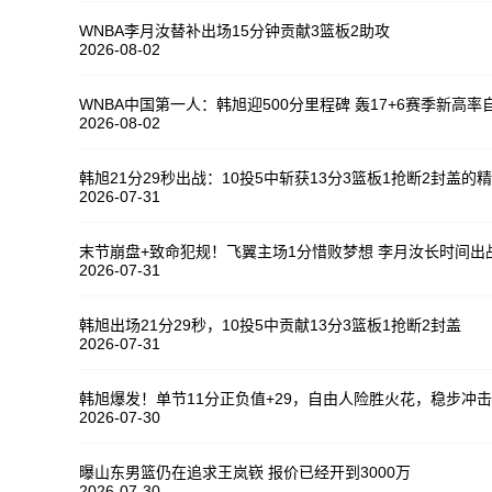
WNBA李月汝替补出场15分钟贡献3篮板2助攻
2026-08-02
WNBA中国第一人：韩旭迎500分里程碑 轰17+6赛季新高
2026-08-02
韩旭21分29秒出战：10投5中斩获13分3篮板1抢断2封盖的
2026-07-31
末节崩盘+致命犯规！飞翼主场1分惜败梦想 李月汝长时间出
2026-07-31
韩旭出场21分29秒，10投5中贡献13分3篮板1抢断2封盖
2026-07-31
韩旭爆发！单节11分正负值+29，自由人险胜火花，稳步冲击
2026-07-30
曝山东男篮仍在追求王岚嵚 报价已经开到3000万
2026-07-30