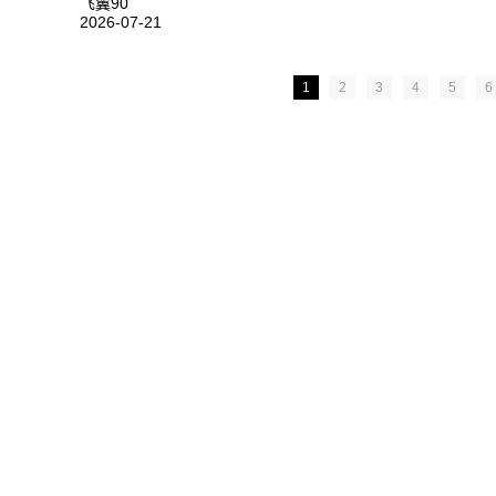
飞翼90
2026-07-21
1
2
3
4
5
6