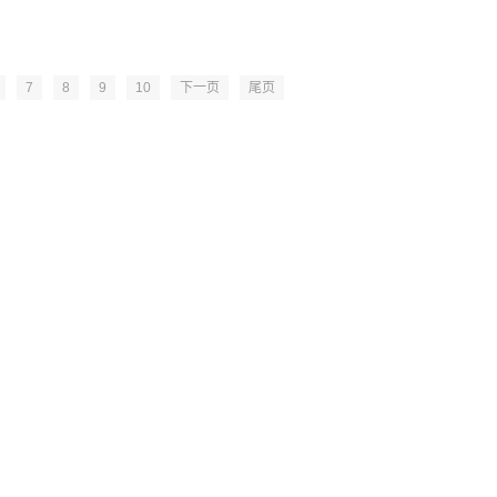
7
8
9
10
下一页
尾页