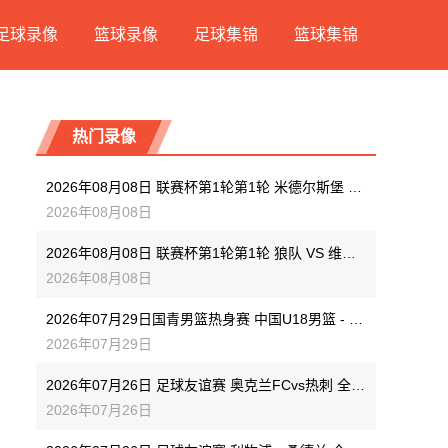
足球录像
篮球录像
足球集锦
篮球集锦
热门录像
2026年08月08日 联赛杯第1轮第1轮 米德尔斯堡 VS 雷克瑟姆 全场录像
2026年08月08日
2026年08月08日 联赛杯第1轮第1轮 狼队 VS 维尔港 全场录像
2026年08月08日
2026年07月29日国青男篮热身赛 中国U18男篮 - 纽纳华丁闪电队 全场录像
2026年07月29日
2026年07月26日 足球友谊赛 奥克兰FCvs热刺 全场录像
2026年07月26日