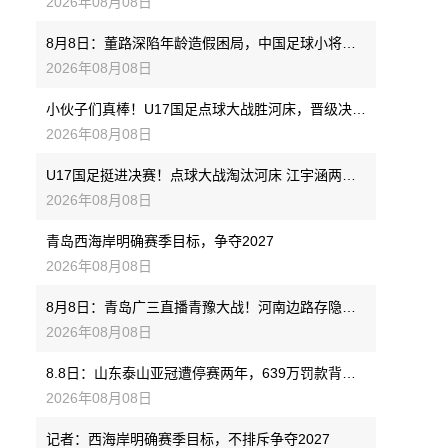
2026年08月08日
8月8日：董路深陷年龄造假困局，中国足球小将信任危机何解？
2026年08月08日
小伙子们真棒！U17国足点球大战胜河床，晋级决赛再遇阿森纳
2026年08月08日
U17国足挺进决赛！点球大战淘汰河床 江宇涵两度扑救 再与阿森纳交锋
2026年08月08日
青岛西海岸明确赛季目标，争夺2027
2026年08月08日
8月8日：青岛广三直播青豫大战！河南边路存隐患，古斯塔沃等喂饼，西海岸剑指亚冠
2026年08月08日
8.8日：山东泰山亚冠遭停赛两年，639万罚款背后，谁的锅？
2026年08月08日
记者：西海岸明确赛季目标，不排斥争夺2027