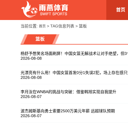
首页
当前位置:
> TAG信息列表 > 篮板
首页
篮板
杨舒予憋笑名场面刷屏！中国女篮无解战术让对手绝望，但3
2026-08-08
光漂亮有什么用！中国女篮首发0分1失误2犯，场上存在感只
2026-08-08
李月汝在WNBA的挑战与突破：借鉴韩旭实现自我提升
2026-08-07
波杰姆斯基向勇士索要2500万美元年薪 远超球队预期
2026-08-07