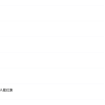
3人能扛旗