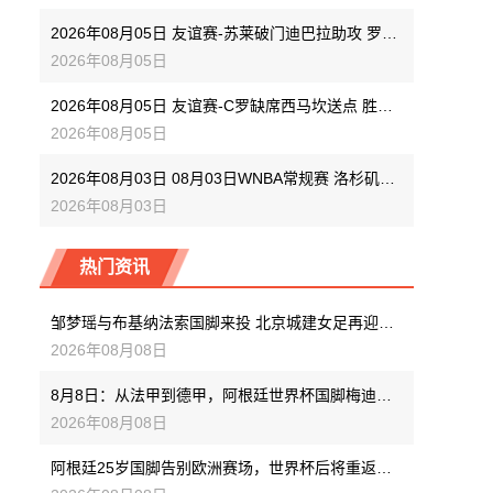
2026年08月05日 友谊赛-苏莱破门迪巴拉助攻 罗马4-1纽波特郡
2026年08月05日
2026年08月05日 友谊赛-C罗缺席西马坎送点 胜利0-2不敌阿尔梅里亚
2026年08月05日
2026年08月03日 08月03日WNBA常规赛 洛杉矶火花106-101波特兰火焰 全场集锦
2026年08月03日
热门资讯
邹梦瑶与布基纳法索国脚来投 北京城建女足再迎两名强援
2026年08月08日
8月8日：从法甲到德甲，阿根廷世界杯国脚梅迪纳2500万欧转会勒沃库森
2026年08月08日
阿根廷25岁国脚告别欧洲赛场，世界杯后将重返阿超！