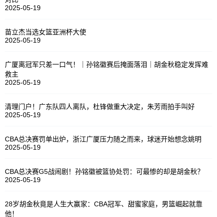
2025-05-19
苗立杰当选女篮亚洲杯大使
2025-05-19
广厦离冠军只差一口气！｜孙铭徽赛后掩面落泪｜胡金秋稳定发挥难
救主
2025-05-19
清理门户！广东队四人离队，杜锋做重大决定，朱芳雨拍手叫好
2025-05-19
CBA总决赛罚单出炉，浙江广厦压力随之而来，球迷开始想念姚明
2025-05-19
CBA总决赛G5战闹剧！孙铭徽被篮协处罚：可最惨的却是胡金秋？
2025-05-19
28岁胡金秋竟是人生大赢家：CBA冠军、甜蜜家庭，男篮崛起就靠
他！