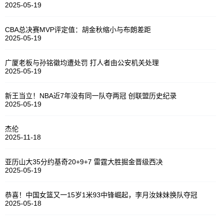
2025-05-19
CBA总决赛MVP评定值：胡金秋缩小与布朗差距
2025-05-19
广厦老板与孙铭徽均遭处罚 打人者由公安机关处理
2025-05-19
新王当立！NBA近7年没有同一队夺两冠 创联盟历史纪录
2025-05-19
杰伦
2025-11-18
亚历山大35分约基奇20+9+7 雷霆大胜掘金晋级西决
2025-05-19
恭喜！中国女篮又一15岁1米93中锋崛起，李月汝妹妹换队夺冠
2025-05-18