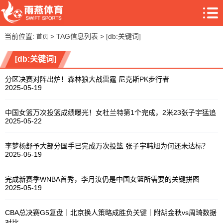
当前位置:
> TAG信息列表 > [db:关键词]
首页
[db:关键词]
分区决赛对阵出炉！森林狼大战雷霆 尼克斯PK步行者
2025-05-19
中国女篮万次投篮成绩曝光！女杜兰特第1个完成，2米23张子宇猛追
2025-05-22
李梦杨舒予大部分国手已完成万次投篮 张子宇韩旭为何还未达标？
2025-05-19
完成新赛季WNBA首秀，李月汝仍是中国女篮所需要的关键拼图
2025-05-19
CBA总决赛G5复盘｜北京换人策略成胜负关键｜附胡金秋vs周琦数据
对比