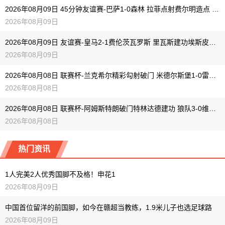
2026年08月09日 45分钟友谊赛-巴萨1-0森林 拉菲点射费尔明造点 两队各一次中柱
2026年08月09日
2026年08月09日 友谊赛-皇马2-1费伦茨瓦罗斯 里瓦斯建功埃斯皮破门巴尔韦德助攻
2026年08月09日
2026年08月08日 联赛杯-兰克希尔精彩勾射破门 米德尔斯堡1-0雷克瑟姆
2026年08月08日
2026年08月08日 联赛杯-阿姆斯特朗破门特林达德建功 狼队3-0维尔港
2026年08月08日
热门资讯
1人完美2人优秀国脚不及格！申花1
2026年08月09日
中国首位留洋的前国脚，如今在赣超当教练，1.9米儿子也选足球路
2026年08月09日