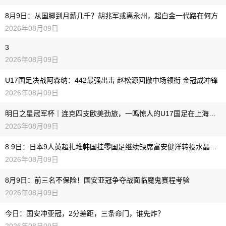
8月9日：从国脚到月薪几千？胡兆军或离永州，超白金一代路在何方
2026年08月09日
3
2026年08月09日
U17国足决战阿森纳：442最强出击 赵松源回撤中场领衔 金冠成冲锋
2026年08月09日
明日之星冠军杯｜连克四支欧美劲旅，一鸣惊人的U17国足在上海收获了什么
2026年08月09日
8.9日：日本9人英超扎堆韩国挂零国足继续缺席富安健洋转投水晶宫揭亚洲足球残酷差距
2026年08月09日
8月9日：前三名不保险！国安亚冠争夺战面临魔鬼赛程考验
2026年08月09日
今日：国安冲亚冠，2分差距，三条命门，谁先炸？