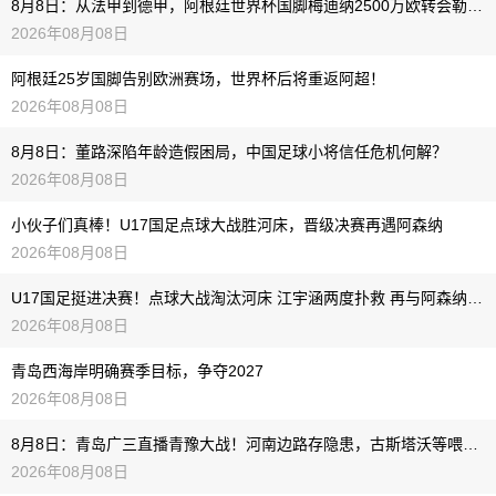
8月8日：从法甲到德甲，阿根廷世界杯国脚梅迪纳2500万欧转会勒沃库森
2026年08月08日
阿根廷25岁国脚告别欧洲赛场，世界杯后将重返阿超！
2026年08月08日
8月8日：董路深陷年龄造假困局，中国足球小将信任危机何解？
2026年08月08日
小伙子们真棒！U17国足点球大战胜河床，晋级决赛再遇阿森纳
2026年08月08日
U17国足挺进决赛！点球大战淘汰河床 江宇涵两度扑救 再与阿森纳交锋
2026年08月08日
青岛西海岸明确赛季目标，争夺2027
2026年08月08日
8月8日：青岛广三直播青豫大战！河南边路存隐患，古斯塔沃等喂饼，西海岸剑指亚冠
2026年08月08日