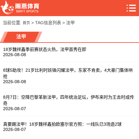
当前位置:
> TAG信息列表 > 法甲
首页
法甲
18岁魏祥鑫季前赛状态火热，法甲首秀在即
2026-08-08
8球5助攻！21岁比利时妖锋闪耀法甲，东家不肯卖，4大豪门集体哄
抢
2026-08-08
8月7日：空降巴黎革新法甲，四年统治足坛，伊布来时为王去时成传
奇
2026-08-07
真要踢法甲！18岁魏祥鑫拍欧塞尔官方照：一线队已3场造2球
2026-08-07