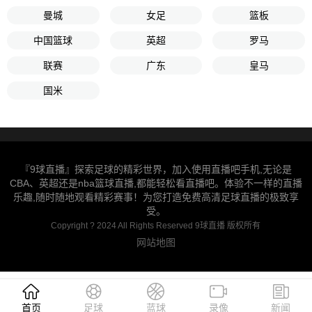
曼城
女足
篮板
中国篮球
英超
罗马
联赛
广东
皇马
国米
『9球直播』探索足球的精彩世界，加入使用直播吧手机,无论是
CBA、英超还是nba篮球直播,都能轻松看直播吧。体验不一样的直播
乐趣,随时随地观看精彩赛事！为您打造免费高清足球直播的极致享
受。
Copyright ? 2024 All Rights Reserved 9球直播 版权所有
网站地图
首页
足球
蓝球
录像
新闻