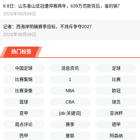
8.8日：山东泰山亚冠遭停赛两年，639万罚款背后，谁的锅？
2026年08月08日
记者：西海岸明确赛季目标，不排斥争夺2027
2026年08月08日
热门标签
中国足球
消息资讯
足球
比赛集锦
1
比赛
比赛录像
NBA
欧冠
篮球
CBA
球员
意甲
[db:关键词]
亚洲杯
观点评论
赛季
德甲
西甲
曼联
阿森纳