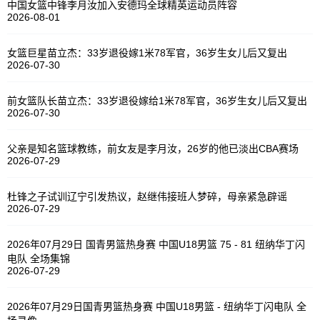
中国女篮中锋李月汝加入安德玛全球精英运动员阵容
2026-08-01
女篮巨星苗立杰：33岁退役嫁1米78军官，36岁生女儿后又复出
2026-07-30
前女篮队长苗立杰：33岁退役嫁给1米78军官，36岁生女儿后又复出
2026-07-30
父亲是知名篮球教练，前女友是李月汝，26岁的他已淡出CBA赛场
2026-07-29
杜锋之子试训辽宁引发热议，赵继伟接班人梦碎，母亲紧急辟谣
2026-07-29
2026年07月29日 国青男篮热身赛 中国U18男篮 75 - 81 纽纳华丁闪
电队 全场集锦
2026-07-29
2026年07月29日国青男篮热身赛 中国U18男篮 - 纽纳华丁闪电队 全