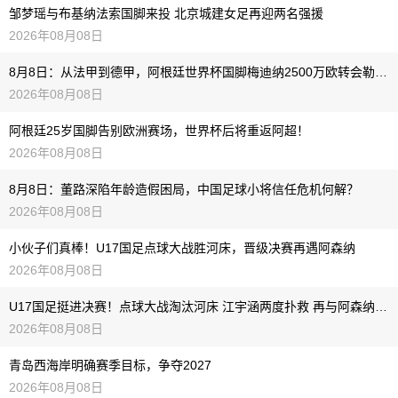
邹梦瑶与布基纳法索国脚来投 北京城建女足再迎两名强援
2026年08月08日
8月8日：从法甲到德甲，阿根廷世界杯国脚梅迪纳2500万欧转会勒沃库森
2026年08月08日
阿根廷25岁国脚告别欧洲赛场，世界杯后将重返阿超！
2026年08月08日
8月8日：董路深陷年龄造假困局，中国足球小将信任危机何解？
2026年08月08日
小伙子们真棒！U17国足点球大战胜河床，晋级决赛再遇阿森纳
2026年08月08日
U17国足挺进决赛！点球大战淘汰河床 江宇涵两度扑救 再与阿森纳交锋
2026年08月08日
青岛西海岸明确赛季目标，争夺2027
2026年08月08日