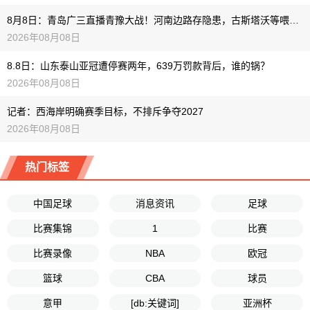
8月8日：青岛广三直播青豫大战！河南边路存隐患，古斯塔沃等喂饼，西海岸剑指亚冠
2026年08月08日
8.8日：山东泰山亚冠遭停赛两年，639万罚款背后，谁的锅？
2026年08月08日
记者：西海岸明确赛季目标，不排斥争夺2027
2026年08月08日
热门标签
中国足球
消息资讯
足球
比赛集锦
1
比赛
比赛录像
NBA
欧冠
篮球
CBA
球员
意甲
[db:关键词]
亚洲杯