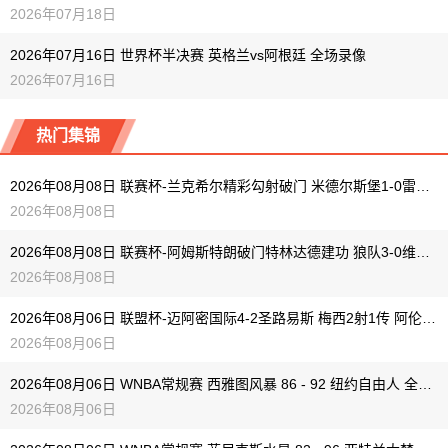
2026年07月18日
2026年07月16日 世界杯半决赛 英格兰vs阿根廷 全场录像
2026年07月16日
热门集锦
2026年08月08日 联赛杯-兰克希尔精彩勾射破门 米德尔斯堡1-0雷克瑟姆
2026年08月08日
2026年08月08日 联赛杯-阿姆斯特朗破门特林达德建功 狼队3-0维尔港
2026年08月08日
2026年08月06日 联盟杯-迈阿密国际4-2圣路易斯 梅西2射1传 阿伦助攻戴帽
2026年08月06日
2026年08月06日 WNBA常规赛 西雅图风暴 86 - 92 纽约自由人 全场集锦
2026年08月06日