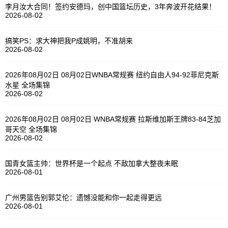
李月汝大合同！签约安德玛，创中国篮坛历史，3年奔波开花结果！
2026-08-02
搞笑PS：求大神把我P成姚明，不准胡来
2026-08-02
2026年08月02日 08月02日WNBA常规赛 纽约自由人94-92菲尼克斯
水星 全场集锦
2026-08-02
2026年08月02日 08月02日 WNBA常规赛 拉斯维加斯王牌83-84芝加
哥天空 全场集锦
2026-08-02
国青女篮主帅：世界杯是一个起点 不敌加拿大整夜未眠
2026-08-01
广州男篮告别郭艾伦：遗憾没能和你一起走得更远
2026-08-01