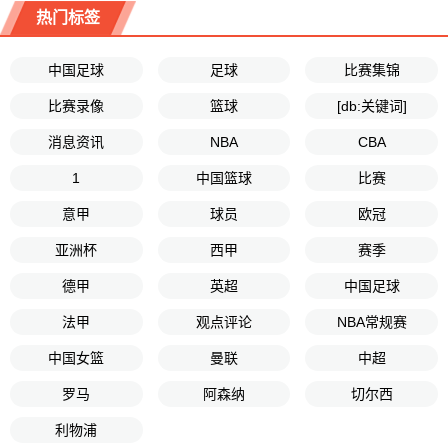
热门标签
中国足球
足球
比赛集锦
比赛录像
篮球
[db:关键词]
消息资讯
NBA
CBA
1
中国篮球
比赛
意甲
球员
欧冠
亚洲杯
西甲
赛季
德甲
英超
中国足球
法甲
观点评论
NBA常规赛
中国女篮
曼联
中超
罗马
阿森纳
切尔西
利物浦