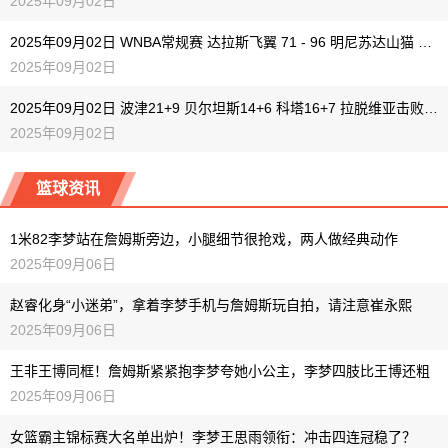
2025年09月02日
2025年09月02日 WNBA常规赛 达拉斯飞翼 71 - 96 明尼苏达山猫 全场集锦
2025年09月02日
2025年09月02日 波津21+9 贝尔坦斯14+6 科塔16+7 拉脱维亚击败葡萄牙
2025年09月02日
篮球资讯
1米82李梦站在詹姆斯旁边，小腿细节很抢戏，两人做经典动作
2025年09月06日
赵睿化身“小迷弟”，拿着李梦手机与詹姆斯玩自拍，请注意崔永熙
2025年09月06日
王非王博同框！詹姆斯紧紧抱李梦夸她小公主，李梦四肢比王博还粗
2025年09月06日
女篮霸主锦标赛大名单出炉！李梦王思雨领衔：冲击四连冠稳了？