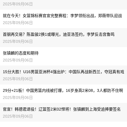
2025年09月06日
就在今天！女篮锦标赛官宣完整赛程：李梦领衔出战，郑薇带队迎战
2025年09月06日
首钢再交易？陈盈骏2换1或曝光，迪亚洛签约，李梦反击宫鲁鸣
2025年09月06日
张镇麟的态度和期待
2025年09月06日
15分大胜！U16男篮亚洲杯4强出炉：中国队再战新西兰，夺冠真有戏
2025年09月06日
29分+21板！中国男篮内线被打爆，16岁身高2米08，3人都防不住啊
2025年09月06日
官宣！韩德君退役！辽篮签2米02悍将！张镇麟到上海受追捧要签名
2025年09月06日