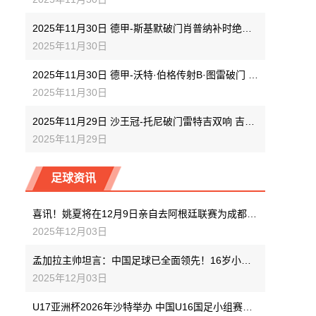
2025年11月30日 德甲-斯基默破门肖普纳补时绝杀 海登海姆2-1逆转柏林联合
2025年11月30日
2025年11月30日 德甲-沃特·伯格传射B·图雷破门 霍芬海姆3-0完胜奥格斯堡
2025年11月30日
2025年11月29日 沙王冠-托尼破门雷特吉双响 吉达国民3-3点球5-4胡拜尔库迪西亚
2025年11月29日
足球资讯
喜讯！姚夏将在12月9日亲自去阿根廷联赛为成都蓉城引进三位国脚新外援，值得期待
2025年12月03日
孟加拉主帅坦言：中国足球已全面领先！16岁小将让亚洲足坛重新洗牌
2025年12月03日
U17亚洲杯2026年沙特举办 中国U16国足小组赛全胜晋级