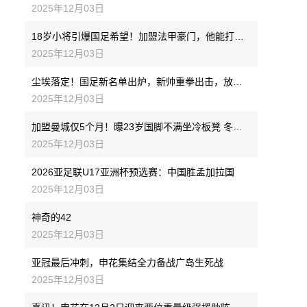
2025年12月03日
18岁小将引爆国足希望！加盟法甲豪门，他能打破留洋魔咒吗？
2025年12月03日
尘埃落定！国足新名单出炉，新帅重拳出击，放弃4大归化，34岁球王重返
2025年12月03日
加盟曼城仅5个月！曝23岁国脚不满坐冷板凳 冬窗申请离队
2025年12月03日
2026亚足联U17亚洲杯预选赛：中国胜孟加拉国
2025年12月03日
神奇的42
2025年12月03日
亚冠最后冲刺，申花集结全力备战广岛生死战
2025年12月03日