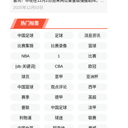
喜讯！申花在12月2日迎来两位重量级强援助阵，下一轮踢亚冠将携手亮相
2025年12月03日
热门标签
中国足球
足球
消息资讯
比赛集锦
比赛录像
篮球
NBA
1
比赛
[db:关键词]
CBA
欧冠
球员
意甲
亚洲杯
中国篮球
观点评论
西甲
赛季
德甲
英超
曼联
中国足球
法甲
利物浦
球迷
联赛