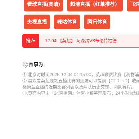
看球直播(高清)
超清直播（红单推荐）
飞速
央视直播
咪咕体育
腾讯体育
12-04 【西甲】 毕尔巴鄂竞技VS皇家马德里
推荐
12-04 【英超】 阿森纳VS布伦特福德
12-04 【英超】 布莱顿VS阿斯顿维拉
12-04 【西甲】 毕尔巴鄂竞技VS皇家马德里
赛事源
12-04 【英超】 伯恩利VS水晶宫
12-04 【英超】 阿森纳VS布伦特福德
①.北京时时间2025-12-04 04:15:00，英超联赛比赛
②.喜欢看英超现场直播比赛的朋友可以提前【CTRL+D】
12-04 【英超】 狼队VS诺丁汉森林
12-04 【英超】 布莱顿VS阿斯顿维拉
桑德兰直播的近期比赛列表以及两队历史交锋、两队赛程。
③.页面内容由『24直播网』体育小编整理发布；24小时为
12-04 【英超】 利兹联VS切尔西
12-04 【英超】 伯恩利VS水晶宫
12-04 【英超】 利物浦VS桑德兰
12-04 【英超】 狼队VS诺丁汉森林
12-04 【NBA】 骑士VS开拓者
12-04 【英超】 利兹联VS切尔西
12-04 【NBA】 步行者VS掘金
12-04 【英超】 利物浦VS桑德兰