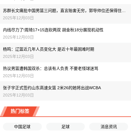
苏群长文痛批中国男篮三问题，直言贻害无穷，郭导帅位还保得住吗？
2025年12月03日
内线尽力了!周琦17+15连砍两双 胡金秋18分展现机动性
2025年12月03日
杨鸣：辽篮近几年人员变化大 是近十年最困难时期
2025年12月03日
热议男篮遭韩国双杀：总该有人负责 不要老怪球迷骂
2025年12月03日
张子宇正式签约山东高速女篮 2米26的她将出战WCBA
2025年12月03日
热门标签
中国足球
足球
消息资讯