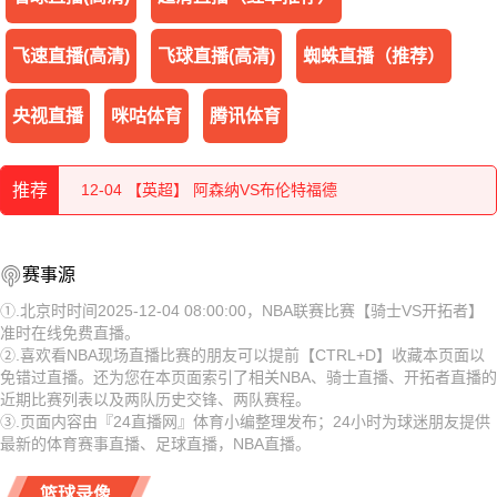
飞速直播(高清)
飞球直播(高清)
蜘蛛直播（推荐）
央视直播
咪咕体育
腾讯体育
12-04 【西甲】 毕尔巴鄂竞技VS皇家马德里
推荐
12-04 【英超】 阿森纳VS布伦特福德
12-04 【英超】 布莱顿VS阿斯顿维拉
12-04 【西甲】 毕尔巴鄂竞技VS皇家马德里
赛事源
12-04 【英超】 伯恩利VS水晶宫
12-04 【英超】 阿森纳VS布伦特福德
①.北京时时间2025-12-04 08:00:00，NBA联赛比赛【骑士VS开拓者】
准时在线免费直播。
12-04 【英超】 狼队VS诺丁汉森林
12-04 【英超】 布莱顿VS阿斯顿维拉
②.喜欢看NBA现场直播比赛的朋友可以提前【CTRL+D】收藏本页面以
免错过直播。还为您在本页面索引了相关NBA、骑士直播、开拓者直播的
12-04 【英超】 利兹联VS切尔西
12-04 【英超】 伯恩利VS水晶宫
近期比赛列表以及两队历史交锋、两队赛程。
③.页面内容由『24直播网』体育小编整理发布；24小时为球迷朋友提供
12-04 【英超】 利物浦VS桑德兰
12-04 【英超】 狼队VS诺丁汉森林
最新的体育赛事直播、足球直播，NBA直播。
12-04 【NBA】 骑士VS开拓者
12-04 【英超】 利兹联VS切尔西
篮球录像