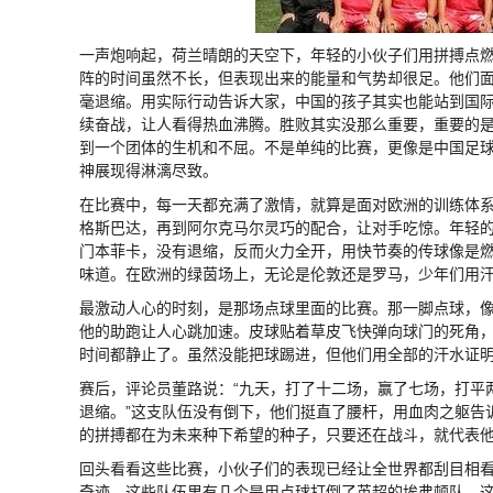
一声炮响起，荷兰晴朗的天空下，年轻的小伙子们用拼搏点
阵的时间虽然不长，但表现出来的能量和气势却很足。他们面对
毫退缩。用实际行动告诉大家，中国的孩子其实也能站到国
续奋战，让人看得热血沸腾。胜败其实没那么重要，重要的
到一个团体的生机和不屈。不是单纯的比赛，更像是中国足
神展现得淋漓尽致。
在比赛中，每一天都充满了激情，就算是面对欧洲的训练体
格斯巴达，再到阿尔克马尔灵巧的配合，让对手吃惊。年轻
门本菲卡，没有退缩，反而火力全开，用快节奏的传球像是
味道。在欧洲的绿茵场上，无论是伦敦还是罗马，少年们用
最激动人心的时刻，是那场点球里面的比赛。那一脚点球，
他的助跑让人心跳加速。皮球贴着草皮飞快弹向球门的死角
时间都静止了。虽然没能把球踢进，但他们用全部的汗水证
赛后，评论员董路说：“九天，打了十二场，赢了七场，打平
退缩。”这支队伍没有倒下，他们挺直了腰杆，用血肉之躯告
的拼搏都在为未来种下希望的种子，只要还在战斗，就代表
回头看看这些比赛，小伙子们的表现已经让全世界都刮目相
奇迹。这些队伍里有几个是用点球打倒了英超的埃弗顿队，