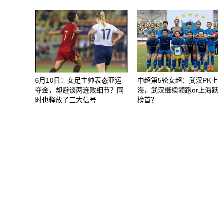
6月10日：女足主帅表态亚运
中超第5轮女超：武汉PK上
夺金，却避谈两连败细节？同
海，武汉继续领跑or上海
时也释放了三大信号
榜首？