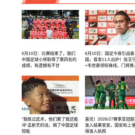
6月10日：比赛结束了，我们
6月10日：国足今夜引战泰
中国足球小将取得了第四名的
国，首发11人出炉！张玉
成绩，有遗憾有不甘
+韦世豪领衔锋线，门将换
“我练过武术，他们累了我还能
喜讯！2026/27赛季亚冠
冲”孟新艺的话，揭了中国足球
准入结果官宣，国安和上
短板
得准入执照