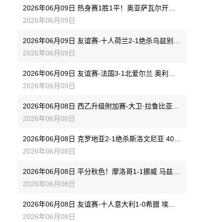
2026年06月09日 热身赛1胜1平！奥亚萨瓦尔开场闪击西班牙3-1秘鲁 16日世界杯首战
2026年06月09日
2026年06月09日 友谊赛-十人荷兰2-1绝杀乌兹别克斯坦 加克波双响+补时读秒点射
2026年06月09日
2026年06月09日 友谊赛-法国3-1北爱尔兰 奥利塞戴帽姆巴佩失良机+进球被吹
2026年06月09日
2026年06月08日 西乙升级附加赛-大卫·拉鲁比亚破门 马拉加客场1-0拉斯帕尔马斯
2026年06月08日
2026年06月08日 克罗地亚2-1绝杀斯洛文尼亚 40岁莫德里奇贴地斩佩里西奇助攻
2026年06月08日
2026年06月08日 平分秋色！摩洛哥1-1挪威 马兹拉维疑似伤退迪亚斯厄德高破门
2026年06月08日
2026年06月08日 友谊赛-十人意大利1-0希腊 埃斯波西托破门卢卡·雷吉亚尼直红
2026年06月08日