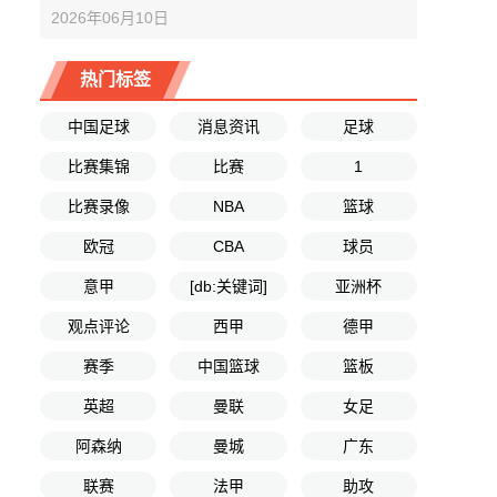
2026年06月10日
热门标签
中国足球
消息资讯
足球
比赛集锦
比赛
1
比赛录像
NBA
篮球
欧冠
CBA
球员
意甲
[db:关键词]
亚洲杯
观点评论
西甲
德甲
赛季
中国篮球
篮板
英超
曼联
女足
阿森纳
曼城
广东
联赛
法甲
助攻