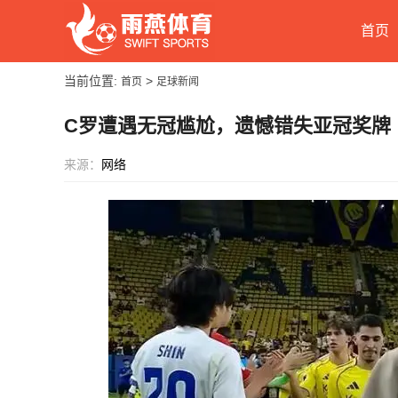
首页
当前位置:
>
首页
足球新闻
C罗遭遇无冠尴尬，遗憾错失亚冠奖牌
来源：
网络