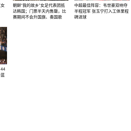
汉女
朝鲜“我的故乡”女足代表团抵
中超最佳阵容：韦世豪双响夺
达韩国；门票半天内售罄，比
半程冠军 张玉宁打入工体里程
赛期间不会升国旗、奏国歌
碑进球
44
导蓝