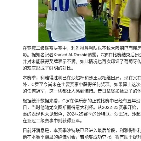
在亚冠二级联赛决赛中，利雅得胜利队以不敌大阪钢巴而屈
影。据知名记者Khaled Al-Rashid透露，C罗在比
并对未能获得奖牌表示不满。如此情况也再次印证了葡萄牙
的欢庆形成了鲜明的对比。
本赛季，利雅得胜利已在沙超杯和沙王冠相继出局，现在又在
外，C罗至今尚未在主要赛事中获得任何奖项。如果算上这次
的任何冠军，这一切都让人感到惋惜。昔日拿奖如捡豆子的
根据统计数据来看，C罗在俱乐部的正式比赛中已经有五年没有
日，当时他随尤文图斯赢得意大利杯。从2022-23赛季开始
事的表现也未见起色；2024-25赛季的沙特联、沙王冠、沙
在亚冠二级赛事中则获得亚军。
目前好消息是，本赛季沙特联已经进入最后阶段，利雅得胜
他在本赛季翻盘的绝佳机会，若能够成功夺冠，将有助于提