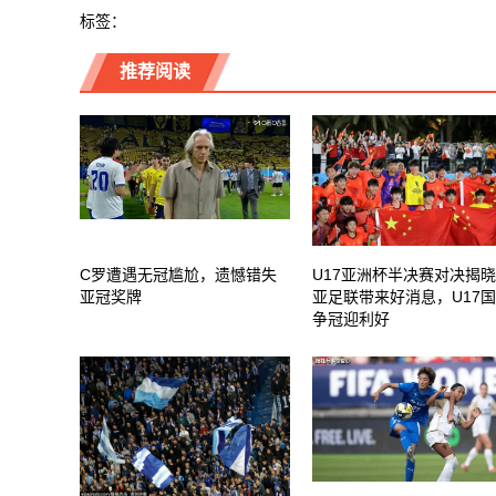
标签
：
推荐阅读
C罗遭遇无冠尴尬，遗憾错失
U17亚洲杯半决赛对决揭
亚冠奖牌
亚足联带来好消息，U17
争冠迎利好