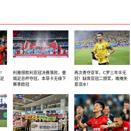
晓！
利雅得胜利亚冠决赛落败，曼
再次勇夺亚军，C罗三年半无
国足
城足总杯夺冠，本菲卡无缘下
冠！缺席亚冠二颁奖，难掩失
赛季欧冠
意泪水！