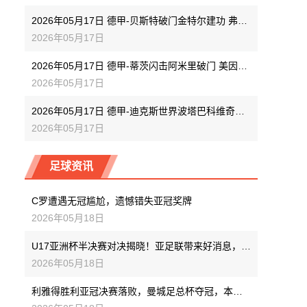
2026年05月17日 德甲-贝斯特破门金特尔建功 弗赖堡4-1莱比锡
2026年05月17日
2026年05月17日 德甲-蒂茨闪击阿米里破门 美因茨2-0送海登海姆降级
2026年05月17日
2026年05月17日 德甲-迪克斯世界波塔巴科维奇破门 门兴4-0十人霍芬海姆
2026年05月17日
足球资讯
C罗遭遇无冠尴尬，遗憾错失亚冠奖牌
2026年05月18日
U17亚洲杯半决赛对决揭晓！亚足联带来好消息，U17国足争冠迎利好
2026年05月18日
利雅得胜利亚冠决赛落败，曼城足总杯夺冠，本菲卡无缘下赛季欧冠