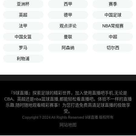
亚洲杯
西甲
赛季
英超
德甲
中国足球
法甲
观点评论
NBA常规赛
中国女篮
曼联
中超
罗马
阿森纳
切尔西
利物浦
『9球直播』探索足球的精彩世界，加入使用直播吧手机,无论是
CBA、英超还是nba篮球直播,都能轻松看直播吧。体验不一样的直播
乐趣,随时随地观看精彩赛事！为您打造免费高清足球直播的极致享
受。
Copyright ? 2024 All Rights Reserved 9球直播 版权所有
网站地图