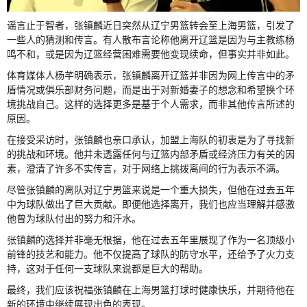
谣言止于智者，张镇麟近日突然从辽宁男篮转会至上海男篮，引发了
一些人的猜测和传言。有人散布言论称他离开辽篮是因为与主教练杨
鸣不和，或是因为辽篮经营困难需要他变现续命，但事实并非如此。
体育媒体人杨芊明确表示，张镇麟离开辽篮并非因为网上传言中的矛
盾情况或俱乐部财务问题，而是出于对新婚妻子的想念和希望换个环
境挑战自己。这样的选择更多是基于个人需求，而非其他传言所述的
原因。
在接受采访时，张镇麟也亲口承认，加盟上海队的初衷是为了寻找新
的挑战和环境。他并未透露任何与辽篮内部矛盾或经济压力有关的因
素，澄清了许多不实传言，对于网络上挑拨离间的行为表示不满。
尽管张镇麟的离队对辽宁男篮来说是一个重大损失，但他在过去五年
中为球队做出了巨大贡献。即便他选择离开，我们也应当理解并感激
他曾为球队付出的努力和汗水。
张镇麟的选择并非毫无根据，他在过去五年里展现了作为一名顶级小
前锋的技艺和能力。他不仅提高了球队的防守水平，还给予了火力支
持，这对于任何一支球队来说都是巨大的帮助。
最终，我们应该祝福张镇麟在上海男篮打球时健康快乐，并期待他在
新的环境中继续展现出色的表现。