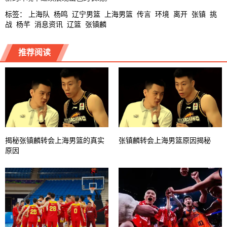
标签
：
上海队
杨鸣
辽宁男篮
上海男篮
传言
环境
离开
张镇
挑
战
杨芊
消息资讯
辽篮
张镇麟
推荐阅读
揭秘张镇麟转会上海男篮的真实
张镇麟转会上海男篮原因揭秘
原因