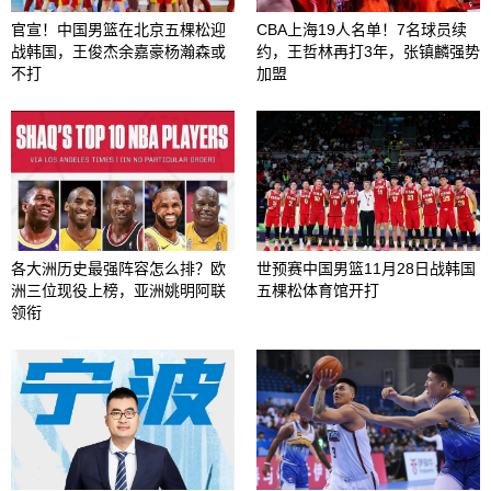
官宣！中国男篮在北京五棵松迎
CBA上海19人名单！7名球员续
战韩国，王俊杰余嘉豪杨瀚森或
约，王哲林再打3年，张镇麟强势
不打
加盟
各大洲历史最强阵容怎么排？欧
世预赛中国男篮11月28日战韩国
洲三位现役上榜，亚洲姚明阿联
五棵松体育馆开打
领衔