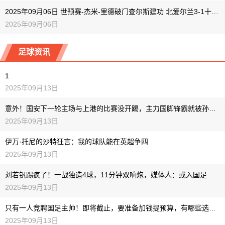
2025年09月06日 世预赛-杰米-里德破门查尔斯建功 北爱尔兰3-1十人卢森堡
2025年09月06日
足球资讯
1
2025年09月13日
意外！国安下一轮主场与上港的比赛没开踢，主力国脚锋霸就被孙祥提前挖走
2025年09月13日
伊万·托尼的沙特狂言：我的球队能在英超争四
2025年09月13日
刘若钒踢疯了！一战独造4球，11分钟双响炮，媒体人：或入国足
2025年09月13日
只有一人竞聘国足主帅！即将截止，要准备加钱提预算，有哪些选择？
2025年09月13日