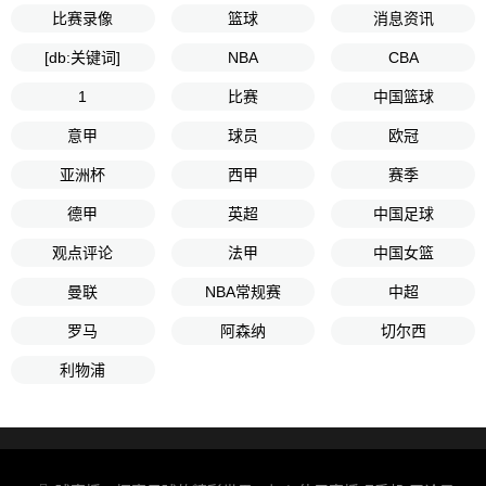
比赛录像
篮球
消息资讯
[db:关键词]
NBA
CBA
1
比赛
中国篮球
意甲
球员
欧冠
亚洲杯
西甲
赛季
德甲
英超
中国足球
观点评论
法甲
中国女篮
曼联
NBA常规赛
中超
罗马
阿森纳
切尔西
利物浦