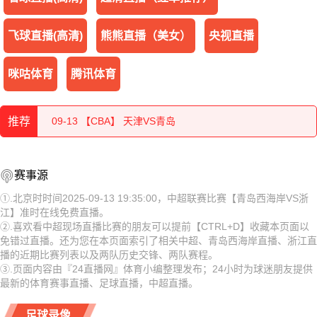
飞球直播(高清)
熊熊直播（美女）
央视直播
咪咕体育
腾讯体育
09-13 【中甲】 延边龙鼎VS上海嘉定汇龙
推荐
09-13 【CBA】 天津VS青岛
09-13 【中甲】 陕西联合VS辽宁铁人
09-13 【中甲】 延边龙鼎VS上海嘉定汇龙
赛事源
09-13 【CBA】 山东VS山西
09-13 【CBA】 天津VS青岛
①.北京时时间2025-09-13 19:35:00，中超联赛比赛【青岛西海岸VS浙
江】准时在线免费直播。
09-13 【中甲】 广东广州豹VS石家庄功夫
09-13 【中甲】 陕西联合VS辽宁铁人
②.喜欢看中超现场直播比赛的朋友可以提前【CTRL+D】收藏本页面以
免错过直播。还为您在本页面索引了相关中超、青岛西海岸直播、浙江直
09-13 【中甲】 广西平果VS大连鲲城
09-13 【CBA】 山东VS山西
播的近期比赛列表以及两队历史交锋、两队赛程。
③.页面内容由『24直播网』体育小编整理发布；24小时为球迷朋友提供
09-13 【中甲】 南京城市VS深圳青年人
09-13 【中甲】 广东广州豹VS石家庄功夫
最新的体育赛事直播、足球直播，中超直播。
09-13 【英超】 阿森纳VS诺丁汉森林
09-13 【中甲】 广西平果VS大连鲲城
足球录像