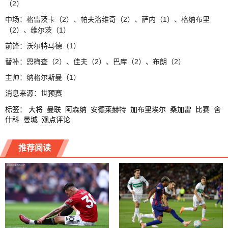
（2）
中场：格雷茨卡（2）、帕夫洛维奇（2）、萨内（1）、格纳布里
（2）、维尔茨（1）
前锋：沃尔特马德（1）
替补：恩梅查（2）、佳夫（2）、巴库（2）、布朗（2）
主帅：纳格尔斯曼（1）
消息来源：世预赛
标签
：
大将
曼联
阿森纳
安德莱赫特
加布里埃尔
桑加雷
比赛
舍
什科
曼城
观点评论
推荐阅读