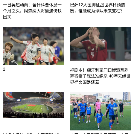
一日英超动向：舍什科要休息一
巴萨12大国脚征战世界杯预选
个月之久，阿森纳大将遭遇伤缺
赛，谁能成为球队未来支柱？
困扰
2
神剧本！匈牙利家门口惨遭热刺
弃将帽子戏法准绝杀 40年无缘世
界杯比国足还差