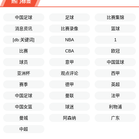
热门标签
中国足球
足球
比赛集锦
消息资讯
比赛录像
篮球
[db:关键词]
NBA
1
比赛
CBA
欧冠
球员
意甲
中国篮球
亚洲杯
观点评论
西甲
赛季
德甲
英超
中国足球
曼联
法甲
中国女篮
球迷
利物浦
曼城
阿森纳
广东
中超