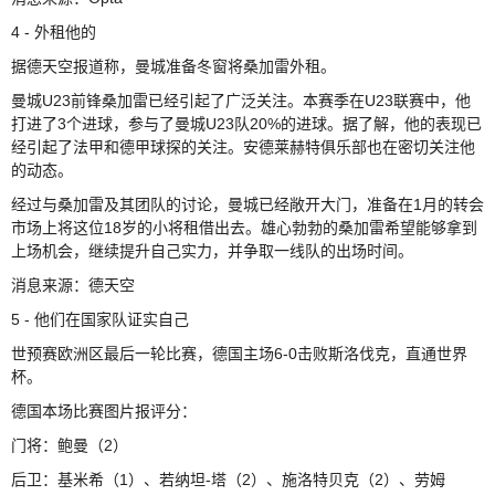
4 - 外租他的
据德天空报道称，曼城准备冬窗将桑加雷外租。
曼城U23前锋桑加雷已经引起了广泛关注。本赛季在U23联赛中，他
打进了3个进球，参与了曼城U23队20%的进球。据了解，他的表现已
经引起了法甲和德甲球探的关注。安德莱赫特俱乐部也在密切关注他
的动态。
经过与桑加雷及其团队的讨论，曼城已经敞开大门，准备在1月的转会
市场上将这位18岁的小将租借出去。雄心勃勃的桑加雷希望能够拿到
上场机会，继续提升自己实力，并争取一线队的出场时间。
消息来源：德天空
5 - 他们在国家队证实自己
世预赛欧洲区最后一轮比赛，德国主场6-0击败斯洛伐克，直通世界
杯。
德国本场比赛图片报评分：
门将：鲍曼（2）
后卫：基米希（1）、若纳坦-塔（2）、施洛特贝克（2）、劳姆