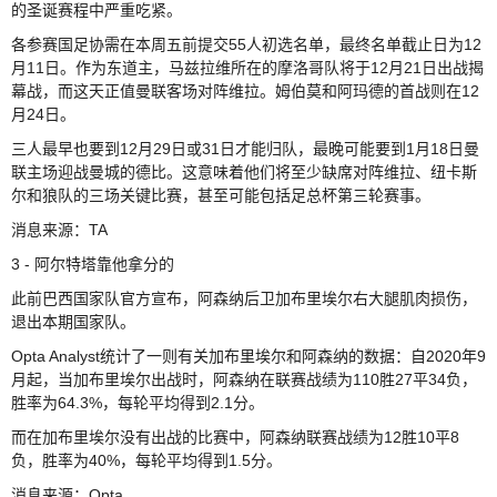
的圣诞赛程中严重吃紧。
各参赛国足协需在本周五前提交55人初选名单，最终名单截止日为12
月11日。作为东道主，马兹拉维所在的摩洛哥队将于12月21日出战揭
幕战，而这天正值曼联客场对阵维拉。姆伯莫和阿玛德的首战则在12
月24日。
三人最早也要到12月29日或31日才能归队，最晚可能要到1月18日曼
联主场迎战曼城的德比。这意味着他们将至少缺席对阵维拉、纽卡斯
尔和狼队的三场关键比赛，甚至可能包括足总杯第三轮赛事。
消息来源：TA
3 - 阿尔特塔靠他拿分的
此前巴西国家队官方宣布，阿森纳后卫加布里埃尔右大腿肌肉损伤，
退出本期国家队。
Opta Analyst统计了一则有关加布里埃尔和阿森纳的数据：自2020年9
月起，当加布里埃尔出战时，阿森纳在联赛战绩为110胜27平34负，
胜率为64.3%，每轮平均得到2.1分。
而在加布里埃尔没有出战的比赛中，阿森纳联赛战绩为12胜10平8
负，胜率为40%，每轮平均得到1.5分。
消息来源：Opta