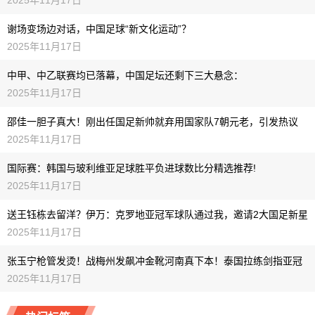
谢场变场边对话，中国足球“新文化运动”？
2025年11月17日
中甲、中乙联赛均已落幕，中国足坛还剩下三大悬念：
2025年11月17日
邵佳一胆子真大！刚出任国足新帅就弃用国家队7朝元老，引发热议
2025年11月17日
国际赛：韩国与玻利维亚足球胜平负进球数比分精选推荐!
2025年11月17日
送王钰栋去留洋？伊万：克罗地亚冠军球队通过我，邀请2大国足新星
2025年11月17日
张玉宁枪管发烫！战梅州发飙冲金靴河南真下本！泰国拉练剑指亚冠
2025年11月17日