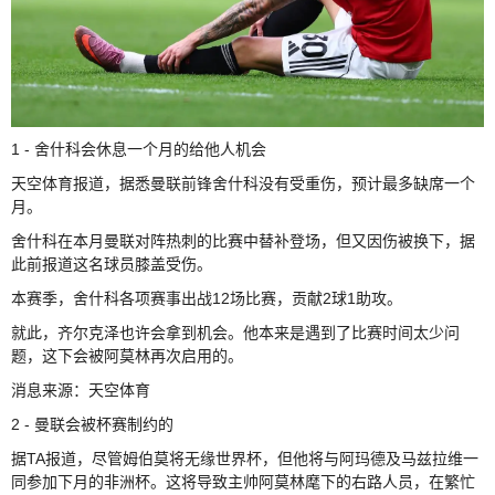
1 - 舍什科会休息一个月的给他人机会
天空体育报道，据悉曼联前锋舍什科没有受重伤，预计最多缺席一个
月。
舍什科在本月曼联对阵热刺的比赛中替补登场，但又因伤被换下，据
此前报道这名球员膝盖受伤。
本赛季，舍什科各项赛事出战12场比赛，贡献2球1助攻。
就此，齐尔克泽也许会拿到机会。他本来是遇到了比赛时间太少问
题，这下会被阿莫林再次启用的。
消息来源：天空体育
2 - 曼联会被杯赛制约的
据TA报道，尽管姆伯莫将无缘世界杯，但他将与阿玛德及马兹拉维一
同参加下月的非洲杯。这将导致主帅阿莫林麾下的右路人员，在繁忙