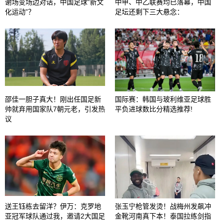
谢场变场边对话，中国足球“新文
中甲、中乙联赛均已落幕，中国
化运动”？
足坛还剩下三大悬念：
邵佳一胆子真大！刚出任国足新
国际赛：韩国与玻利维亚足球胜
帅就弃用国家队7朝元老，引发热
平负进球数比分精选推荐!
议
送王钰栋去留洋？伊万：克罗地
张玉宁枪管发烫！战梅州发飙冲
亚冠军球队通过我，邀请2大国足
金靴河南真下本！泰国拉练剑指