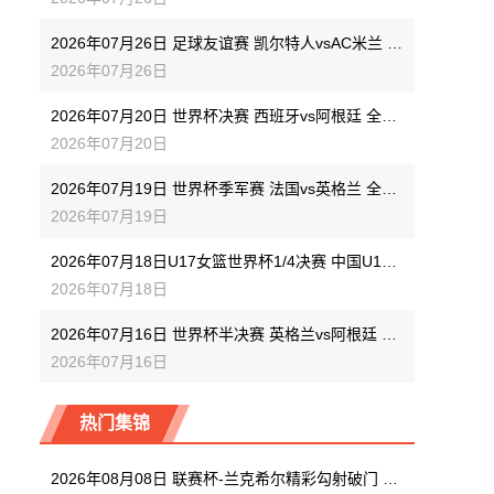
2026年07月26日 足球友谊赛 凯尔特人vsAC米兰 全场录像
2026年07月26日
2026年07月20日 世界杯决赛 西班牙vs阿根廷 全场录像
2026年07月20日
2026年07月19日 世界杯季军赛 法国vs英格兰 全场录像
2026年07月19日
2026年07月18日U17女篮世界杯1/4决赛 中国U17女篮 - 加拿大U17女篮 录像
2026年07月18日
2026年07月16日 世界杯半决赛 英格兰vs阿根廷 全场录像
2026年07月16日
热门集锦
2026年08月08日 联赛杯-兰克希尔精彩勾射破门 米德尔斯堡1-0雷克瑟姆