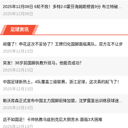
2025年12月08日 6轮不败！多特2-0霍芬海姆距榜首9分 布兰特破门施洛特贝克建功
2025年12月08日
足球资讯
闹僵了！申花这次不妥协了？王牌归化国脚面临离队，双方互不让步
2025年12月13日
突发！38岁前国脚执教升班马，他能否成功？
2025年12月13日
中国足球新热土，4队覆盖三级联赛，浙江足球，这次真的起飞了！
2025年12月13日
勒沃库森正式宣布中国主力国脚前锋加盟，沈梦露复出训练获球迷热议与称赞
2025年12月13日
远不如国足！卡帅执教乌兹别克后大倒苦水:面临3大困难
2025年12月13日