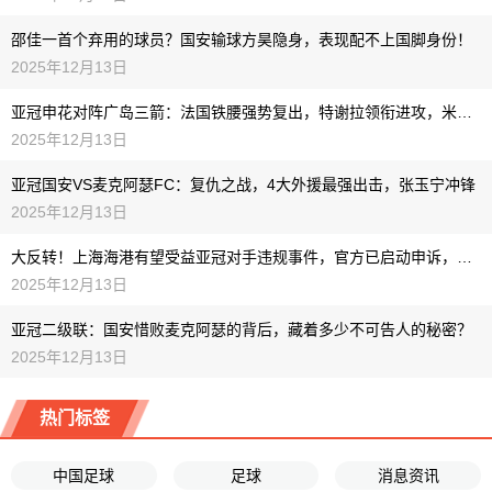
邵佳一首个弃用的球员？国安输球方昊隐身，表现配不上国脚身份！
2025年12月13日
亚冠申花对阵广岛三箭：法国铁腰强势复出，特谢拉领衔进攻，米内罗冲锋在前
2025年12月13日
亚冠国安VS麦克阿瑟FC：复仇之战，4大外援最强出击，张玉宁冲锋
2025年12月13日
大反转！上海海港有望受益亚冠对手违规事件，官方已启动申诉，晋级希望重燃
2025年12月13日
亚冠二级联：国安惜败麦克阿瑟的背后，藏着多少不可告人的秘密？
2025年12月13日
热门标签
中国足球
足球
消息资讯