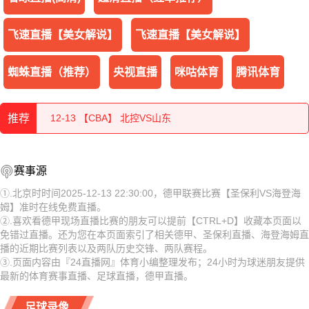
飞速直播【美女解说】
飞速直播【美女解说】
蜘蛛直播（推荐）
央视直播
咪咕体育
腾讯体育
12-13 【NBA】 勇士VS森林狼
推荐
12-13 【CBA】 北控VS山东
12-13 【CBA】 江苏VS北京
12-13 【NBA】 勇士VS森林狼
赛事源
12-13 【CBA】 深圳VS青岛
12-13 【CBA】 北控VS山东
①.北京时时间2025-12-13 22:30:00，德甲联赛比赛【圣保利VS海登海
姆】准时在线免费直播。
12-13 【CBA】 四川VS广州
12-13 【CBA】 江苏VS北京
②.喜欢看德甲现场直播比赛的朋友可以提前【CTRL+D】收藏本页面以
免错过直播。还为您在本页面索引了相关德甲、圣保利直播、海登海姆直
12-13 【CBA】 天津VS辽宁
12-13 【CBA】 深圳VS青岛
播的近期比赛列表以及两队历史交锋、两队赛程。
③.页面内容由『24直播网』体育小编整理发布；24小时为球迷朋友提供
12-13 【CBA】 新疆VS福建
12-13 【CBA】 四川VS广州
最新的体育赛事直播、足球直播，德甲直播。
12-13 【西甲】 马德里竞技VS瓦伦西亚
12-13 【CBA】 天津VS辽宁
足球录像