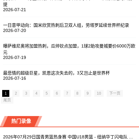
提
2026-07-21
一日意甲动向：国米欣赏热刺后卫双人组，劳塔罗延续世界杯纪录
2026-07-20
曝萨维尼奥将加盟热刺，瓜帅钦点加盟，1球2助攻曼城要价6000万欧
元
2026-07-19
最悲情的超级巨星，凯恩这次失去的，3又岂止是世界杯
2026-07-16
1
2
3
4
5
6
7
8
9
10
下一页
尾页
热门录像
2026年07月29日国青男篮热身赛 中国U18男篮 - 纽纳华丁闪电队 全场录像