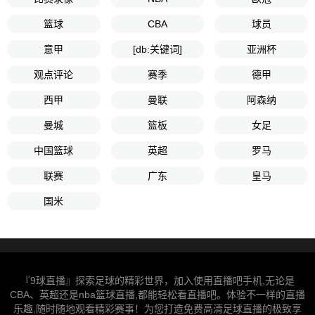
篮球
CBA
球员
意甲
[db:关键词]
亚洲杯
观点评论
赛季
德甲
西甲
曼联
阿森纳
曼城
篮板
女足
中国篮球
英超
罗马
联赛
广东
皇马
国米
『9球直播』探索足球的精彩世界，加入使用直播吧手机,无论是
CBA、英超还是nba篮球直播,都能轻松看直播吧。体验不一样的直播
乐趣,随时随地观看精彩赛事！为您打造免费高清足球直播的极致享