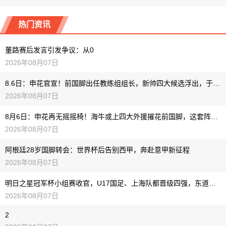
热门资讯
董路赛后发言引发争议：从0
2026年08月07日
8.6日：申花官宣！前国脚出任教练组组长，新帅四大候选浮出，于汉超救火？
2026年08月07日
8月6日：申花再无摇摇椅！海牛或上四大外援摧花前国脚，这套阵容踢中甲都困难
2026年08月07日
阿根廷28岁国脚转会：世界杯后告别西甲，奔赴意甲新征程
2026年08月07日
明日之星冠军杯小组赛收官，U17国足、上海队都晋级四强，东道主会师决赛？
2026年08月07日
2