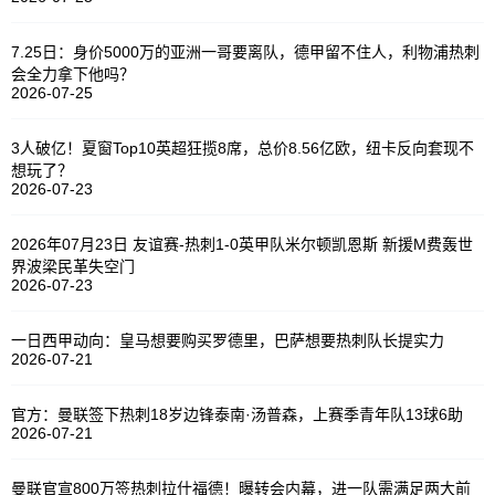
7.25日：身价5000万的亚洲一哥要离队，德甲留不住人，利物浦热刺
会全力拿下他吗？
2026-07-25
3人破亿！夏窗Top10英超狂揽8席，总价8.56亿欧，纽卡反向套现不
想玩了？
2026-07-23
2026年07月23日 友谊赛-热刺1-0英甲队米尔顿凯恩斯 新援M费轰世
界波梁民革失空门
2026-07-23
一日西甲动向：皇马想要购买罗德里，巴萨想要热刺队长提实力
2026-07-21
官方：曼联签下热刺18岁边锋泰南·汤普森，上赛季青年队13球6助
2026-07-21
曼联官宣800万签热刺拉什福德！曝转会内幕，进一队需满足两大前