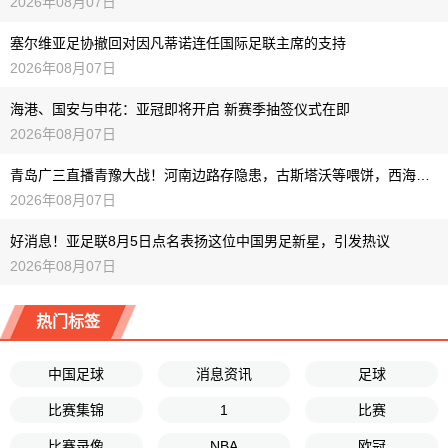
2026年08月07日
塞尔维亚足协撤回对因凡蒂诺连任国际足联主席的支持
2026年08月07日
海港、国安与申花：亚冠即将开启 新赛季抽签仪式在即
2026年08月07日
青岛广三直播青豫大战！河南边路存隐患，古斯塔沃等喂饼，西海岸剑指亚冠
2026年08月07日
好消息！亚足联8月5日点名表扬这位中国男足新星，引发热议
2026年08月07日
热门标签
中国足球
消息资讯
足球
比赛集锦
1
比赛
比赛录像
NBA
欧冠