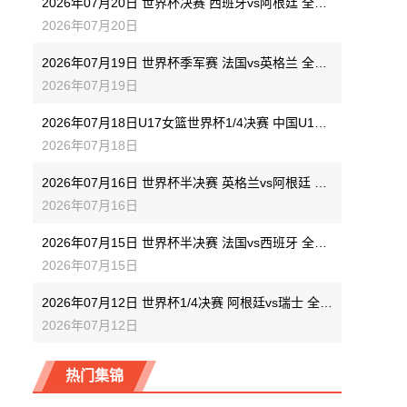
2026年07月20日 世界杯决赛 西班牙vs阿根廷 全场录像
2026年07月20日
2026年07月19日 世界杯季军赛 法国vs英格兰 全场录像
2026年07月19日
2026年07月18日U17女篮世界杯1/4决赛 中国U17女篮 - 加拿大U17女篮 录像
2026年07月18日
2026年07月16日 世界杯半决赛 英格兰vs阿根廷 全场录像
2026年07月16日
2026年07月15日 世界杯半决赛 法国vs西班牙 全场录像
2026年07月15日
2026年07月12日 世界杯1/4决赛 阿根廷vs瑞士 全场录像
2026年07月12日
热门集锦