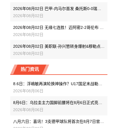
2026年08月02日 巴甲-内马尔首发 桑托斯0-0瑞模贝雷
2026年08月02日
2026年08月02日 无缘七连胜！迈阿密2-2哥伦布 苏牙传射卡塞米罗乌龙梅西替补登场
2026年08月02日
2026年08月02日 美职联-孙兴慜转身爆射&穆勒点射破门 温哥华白浪1-1洛杉矶
2026年08月02日
热门资讯
8.6日：浮嶋敏再演轮换神操作？U17国足末战勒沃库森验货名单曝光
2026年08月06日
8月6日：乌拉圭主力国脚前腰将在8月6日正式亮相泰山队主场
2026年08月06日
八月六日：喜讯！3支德甲球队将首次在8月7日官宣确认6位中国国脚加盟