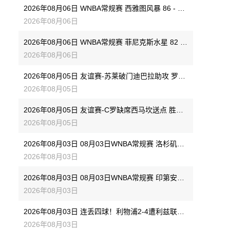
2026年08月06日 WNBA常规赛 西雅图风暴 86 - 92 纽约自由人 全场集锦
2026年08月06日
2026年08月06日 WNBA常规赛 菲尼克斯水星 82 - 96 亚特兰大梦想 全场集锦
2026年08月06日
2026年08月05日 友谊赛-苏莱破门迪巴拉助攻 罗马4-1纽波特郡
2026年08月05日
2026年08月05日 友谊赛-C罗缺席西马坎送点 胜利0-2不敌阿尔梅里亚
2026年08月05日
2026年08月03日 08月03日WNBA常规赛 洛杉矶火花106-101波特兰火焰 全场集锦
2026年08月03日
2026年08月03日 08月03日WNBA常规赛 印第安纳狂热100-108明尼苏达山猫 全场集锦
2026年08月03日
2026年08月03日 连丢四球！利物浦2-4遭利兹联逆转 维尔茨钱伯斯破门凯尔凯兹失误
2026年08月03日