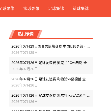
足球录像
篮球录像
足球集锦
篮球集锦
热门录像
2026年07月29日国青男篮热身赛 中国U18男篮 - 纽纳华丁闪电队 全场录像
2026年07月29日
2026年07月26日 足球友谊赛 奥克兰FCvs热刺 全场录像
2026年07月26日
2026年07月26日 足球友谊赛 利物浦vs桑德兰 全场录像
2026年07月26日
2026年07月26日 足球友谊赛 凯尔特人vsAC米兰 全场录像
2026年07月26日