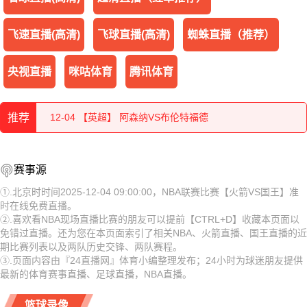
飞速直播(高清)
飞球直播(高清)
蜘蛛直播（推荐）
央视直播
咪咕体育
腾讯体育
12-04 【西甲】 毕尔巴鄂竞技VS皇家马德里
推荐
12-04 【英超】 阿森纳VS布伦特福德
12-04 【英超】 布莱顿VS阿斯顿维拉
12-04 【西甲】 毕尔巴鄂竞技VS皇家马德里
赛事源
12-04 【英超】 伯恩利VS水晶宫
12-04 【英超】 阿森纳VS布伦特福德
①.北京时时间2025-12-04 09:00:00，NBA联赛比赛【火箭VS国王】准
时在线免费直播。
12-04 【英超】 狼队VS诺丁汉森林
12-04 【英超】 布莱顿VS阿斯顿维拉
②.喜欢看NBA现场直播比赛的朋友可以提前【CTRL+D】收藏本页面以
免错过直播。还为您在本页面索引了相关NBA、火箭直播、国王直播的近
12-04 【英超】 利兹联VS切尔西
12-04 【英超】 伯恩利VS水晶宫
期比赛列表以及两队历史交锋、两队赛程。
③.页面内容由『24直播网』体育小编整理发布；24小时为球迷朋友提供
12-04 【英超】 利物浦VS桑德兰
12-04 【英超】 狼队VS诺丁汉森林
最新的体育赛事直播、足球直播，NBA直播。
12-04 【NBA】 骑士VS开拓者
12-04 【英超】 利兹联VS切尔西
篮球录像