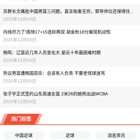
苏群长文痛批中国男篮三问题，直言贻害无穷，郭导帅位还保得住吗？
2025年12月03日
内线尽力了!周琦17+15连砍两双 胡金秋18分展现机动性
2025年12月03日
杨鸣：辽篮近几年人员变化大 是近十年最困难时期
2025年12月03日
热议男篮遭韩国双杀：总该有人负责 不要老怪球迷骂
2025年12月03日
张子宇正式签约山东高速女篮 2米26的她将出战WCBA
2025年12月03日
热门标签
中国足球
足球
消息资讯