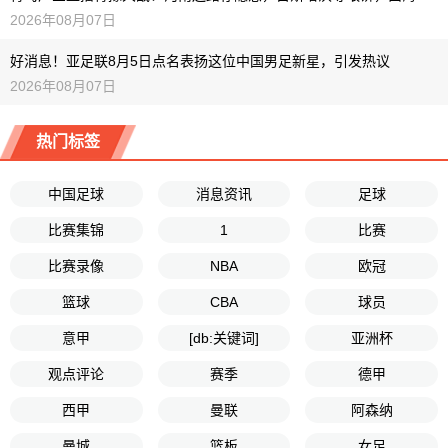
2026年08月07日
好消息！亚足联8月5日点名表扬这位中国男足新星，引发热议
2026年08月07日
热门标签
中国足球
消息资讯
足球
比赛集锦
1
比赛
比赛录像
NBA
欧冠
篮球
CBA
球员
意甲
[db:关键词]
亚洲杯
观点评论
赛季
德甲
西甲
曼联
阿森纳
曼城
篮板
女足