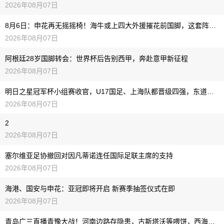
2026年08月07日
8月6日：申花再无摇摇椅！海牛或上四大外援摧花前国脚，这套阵容踢中甲都困难
2026年08月07日
阿根廷28岁国脚转会：世界杯后告别西甲，奔赴意甲新征程
2026年08月07日
明日之星冠军杯小组赛收官，U17国足、上海队都晋级四强，东道主会师决赛？
2026年08月07日
2
2026年08月07日
塞尔维亚足协撤回对因凡蒂诺连任国际足联主席的支持
2026年08月07日
海港、国安与申花：亚冠即将开启 新赛季抽签仪式在即
2026年08月07日
青岛广三直播青豫大战！河南边路存隐患，古斯塔沃等喂饼，西海岸剑指亚冠